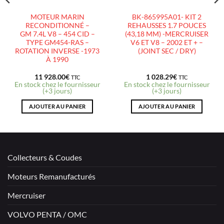
MOTEUR MARIN
BK-865995A01- KIT 2
RECONDITIONNÉ –
REHAUSSES 1.7 POUCES
GM 7.4L V8 – 454 CID –
(43,18 MM) -MERCRUISER
TYPE GM454-RAS –
V6 ET V8 – 2002 ET + –
ROTATION INVERSE -1973
(JOINT SEC / DRY)
À 1990
11 928.00
€
1 028.29
€
TTC
TTC
En stock chez le fournisseur
En stock chez le fournisseur
(+3 jours)
(+3 jours)
AJOUTER AU PANIER
AJOUTER AU PANIER
Collecteurs & Coudes
Moteurs Remanufacturés
Mercruiser
VOLVO PENTA / OMC