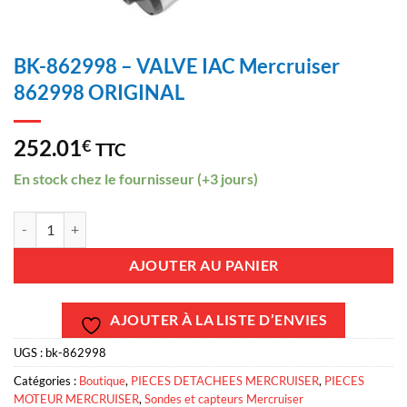
BK-862998 – VALVE IAC Mercruiser
862998 ORIGINAL
252.01
€
TTC
En stock chez le fournisseur (+3 jours)
quantité de BK-862998 - VALVE IAC Mercruiser 862998 ORIGINAL
AJOUTER AU PANIER
AJOUTER À LA LISTE D’ENVIES
UGS :
bk-862998
Catégories :
Boutique
,
PIECES DETACHEES MERCRUISER
,
PIECES
MOTEUR MERCRUISER
,
Sondes et capteurs Mercruiser