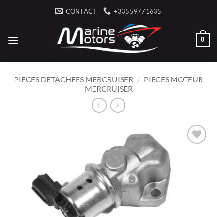
Passer
CONTACT
+33559771635
au
contenu
0
PIECES DETACHEES MERCRUISER
/
PIECES MOTEUR
MERCRUISER
AJOUTER
À LA
LISTE
D’ENVIES