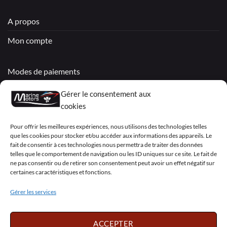
A propos
Mon compte
Modes de paiements
Livraisons & Retours
Gérer le consentement aux
cookies
Politique de confidentialité
Pour offrir les meilleures expériences, nous utilisons des technologies telles
Mentions légales
que les cookies pour stocker et/ou accéder aux informations des appareils. Le
fait de consentir à ces technologies nous permettra de traiter des données
Conditions générales de vente – Garantie
telles que le comportement de navigation ou les ID uniques sur ce site. Le fait de
ne pas consentir ou de retirer son consentement peut avoir un effet négatif sur
Déclaration de confidentialité (UE)
certaines caractéristiques et fonctions.
Gérer les services
Visa
PayPal
MasterCard
Sepa
Visa
2
ACCEPTER