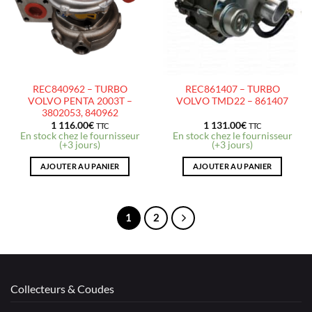
D’ENVIES
D’ENVIES
REC840962 – TURBO
REC861407 – TURBO
VOLVO PENTA 2003T –
VOLVO TMD22 – 861407
3802053, 840962
1 116.00
€
1 131.00
€
TTC
TTC
En stock chez le fournisseur
En stock chez le fournisseur
(+3 jours)
(+3 jours)
AJOUTER AU PANIER
AJOUTER AU PANIER
1
2
Collecteurs & Coudes