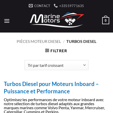
Passer
CONTACT
+33559771635
au
contenu
0
PIÈCES MOTEUR DIESEL
/
TURBOS DIESEL
FILTRER
Turbos Diesel pour Moteurs Inboard –
Puissance et Performance
Optimisez les performances de votre moteur inboard avec
notre sélection de turbos diesel adaptés aux grandes
marques marines comme Volvo Penta, Yanmar, Mercruiser,
Caterpillar, Cummins et Perkins.