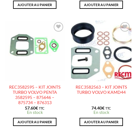
AJOUTER AU PANIER
AJOUTER AU PANIER
AJOUTER
AJOUTER
À LA
À LA
LISTE
LISTE
D’ENVIES
D’ENVIES
REC3582595 – KIT JOINTS
REC3582563 – KIT JOINTS
TURBO VOLVO PENTA
TURBO VOLVO KAMD44
3582595 – 875646 –
875734 – 876313
57.60
€
74.40
€
TTC
TTC
En stock
En stock
AJOUTER AU PANIER
AJOUTER AU PANIER