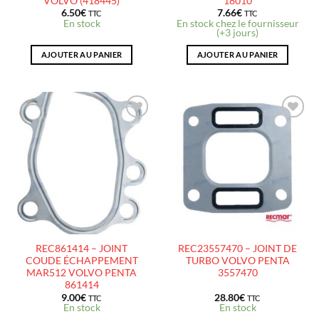
VOLVO (418445)
18010
6.50
€
7.66
€
TTC
TTC
En stock
En stock chez le fournisseur
(+3 jours)
AJOUTER AU PANIER
AJOUTER AU PANIER
AJOUTER
AJOUTER
À LA
À LA
LISTE
LISTE
D’ENVIES
D’ENVIES
REC861414 – JOINT
REC23557470 – JOINT DE
COUDE ÉCHAPPEMENT
TURBO VOLVO PENTA
MAR512 VOLVO PENTA
3557470
861414
9.00
€
28.80
€
TTC
TTC
En stock
En stock