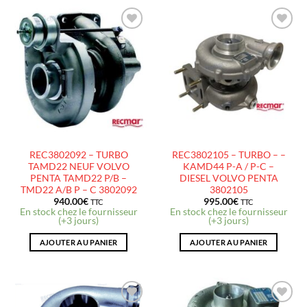
AJOUTER
AJOUTER
À LA
À LA
LISTE
LISTE
D’ENVIES
D’ENVIES
REC3802092 – TURBO
REC3802105 – TURBO – –
TAMD22 NEUF VOLVO
KAMD44 P-A / P-C –
PENTA TAMD22 P/B –
DIESEL VOLVO PENTA
TMD22 A/B P – C 3802092
3802105
940.00
€
995.00
€
TTC
TTC
En stock chez le fournisseur
En stock chez le fournisseur
(+3 jours)
(+3 jours)
AJOUTER AU PANIER
AJOUTER AU PANIER