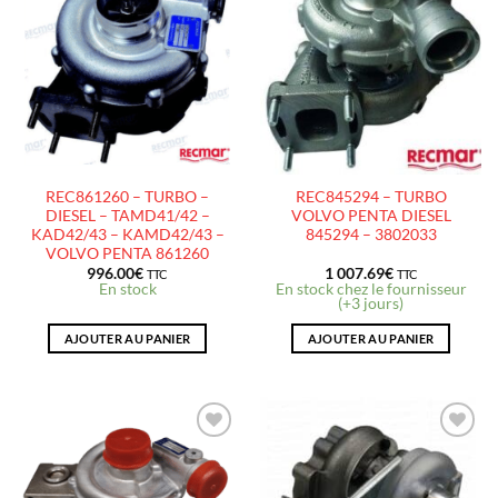
AJOUTER
AJOUTER
À LA
À LA
LISTE
LISTE
D’ENVIES
D’ENVIES
REC861260 – TURBO –
REC845294 – TURBO
DIESEL – TAMD41/42 –
VOLVO PENTA DIESEL
KAD42/43 – KAMD42/43 –
845294 – 3802033
VOLVO PENTA 861260
996.00
€
1 007.69
€
TTC
TTC
En stock
En stock chez le fournisseur
(+3 jours)
AJOUTER AU PANIER
AJOUTER AU PANIER
AJOUTER
AJOUTER
À LA
À LA
LISTE
LISTE