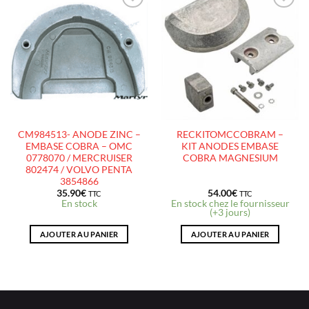
AJOUTER
AJOUTER
À LA
À LA
LISTE
LISTE
D’ENVIES
D’ENVIES
CM984513- ANODE ZINC –
RECKITOMCCOBRAM –
EMBASE COBRA – OMC
KIT ANODES EMBASE
0778070 / MERCRUISER
COBRA MAGNESIUM
802474 / VOLVO PENTA
3854866
35.90
€
54.00
€
TTC
TTC
En stock
En stock chez le fournisseur
(+3 jours)
AJOUTER AU PANIER
AJOUTER AU PANIER