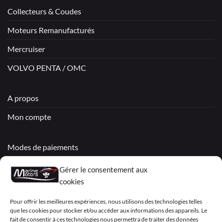
Collecteurs & Coudes
Moteurs Remanufacturés
Mercruiser
VOLVO PENTA / OMC
A propos
Mon compte
Modes de paiements
Livraisons & Retours
Gérer le consentement aux
cookies
Politique de confidentialité
Pour offrir les meilleures expériences, nous utilisons des technologies telles
Mentions légales
que les cookies pour stocker et/ou accéder aux informations des appareils. Le
fait de consentir à ces technologies nous permettra de traiter des données