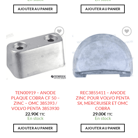
AJOUTER AU PANIER
AJOUTER AU PANIER
AJOUTER
AJOUTER
À LA
À LA
LISTE
LISTE
D’ENVIES
D’ENVIES
TEN00919 – ANODE
REC3855411 – ANODE
PLAQUE COBRA CF 50 –
ZINC POUR VOLVO PENTA
ZINC – OMC 385393 /
SX, MERCRUISER ET OMC
VOLVO PENTA 3853930
COBRA
22.90
€
29.00
€
TTC
TTC
En stock
En stock
AJOUTER AU PANIER
AJOUTER AU PANIER