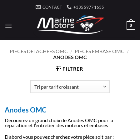
Passer
CONTACT
+33559771635
au
contenu
0
PIECES DETACHEES OMC
/
PIECES EMBASE OMC
/
ANODES OMC
FILTRER
Anodes OMC
Découvrez un grand choix de Anodes OMC pour la
réparation et l’entretien des moteurs et embases
D’abord vous pouvez cherchez votre pièce soit par :