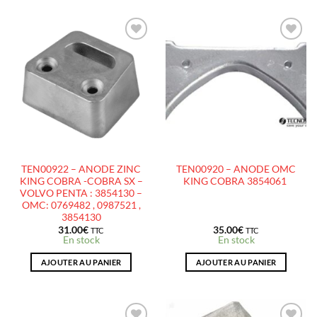
AJOUTER
AJOUTER
À LA
À LA
LISTE
LISTE
D’ENVIES
D’ENVIES
TEN00922 – ANODE ZINC
TEN00920 – ANODE OMC
KING COBRA -COBRA SX –
KING COBRA 3854061
VOLVO PENTA : 3854130 –
OMC: 0769482 , 0987521 ,
3854130
31.00
€
35.00
€
TTC
TTC
En stock
En stock
AJOUTER AU PANIER
AJOUTER AU PANIER