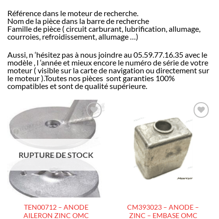
Référence dans le moteur de recherche.
Nom de la pièce dans la barre de recherche
Famille de pièce ( circuit carburant, lubrification, allumage,
courroies, refroidissement, allumage …)
Aussi, n ‘hésitez pas à nous joindre au 05.59.77.16.35 avec le
modèle , l ‘année et mieux encore le numéro de série de votre
moteur ( visible sur la carte de navigation ou directement sur
le moteur ).Toutes nos pièces sont garanties 100%
compatibles et sont de qualité supérieure.
AJOUTER
AJOUTER
À LA
À LA
LISTE
LISTE
D’ENVIES
D’ENVIES
RUPTURE DE STOCK
TEN00712 – ANODE
CM393023 – ANODE –
AILERON ZINC OMC
ZINC – EMBASE OMC