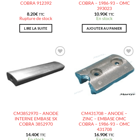
COBRA 912392
COBRA – 1986-93 – OMC
393023
8.20
€
10.90
€
TTC
TTC
Rupture de stock
En stock
LIRE LA SUITE
AJOUTER AU PANIER
AJOUTER
AJOUTER
À LA
À LA
LISTE
LISTE
D’ENVIES
D’ENVIES
CM3852970 – ANODE
CM431708 – ANODE –
INTERNE EMBASE SX
ZINC – EMBASE OMC
COBRA 3852970
COBRA – 1986-93 – OMC
431708
14.40
€
16.90
€
TTC
TTC
En stock
En stock