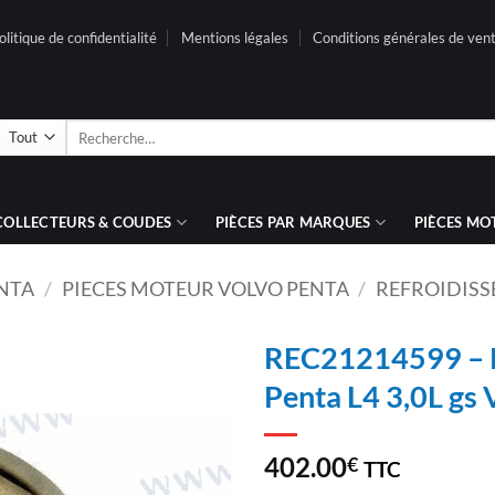
olitique de confidentialité
Mentions légales
Conditions générales de ven
Recherche
pour :
COLLECTEURS & COUDES
PIÈCES PAR MARQUES
PIÈCES MO
ENTA
/
PIECES MOTEUR VOLVO PENTA
/
REFROIDISS
REC21214599 – 
Penta L4 3,0L gs 
AJOUTER
À LA
LISTE
402.00
€
TTC
D’ENVIES