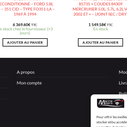
ECONDITIONNÉ – FORD 5.8L
85735 + COUDES 84309
 – 351 CID – TYPE FO351-LA –
MERCRUISER 5.0L, 5.7L, 6.2L 
1969 À 1994
2002 ET + – (JOINT SEC / DRY
6 369.60
€
1 549.58
€
TTC
TTC
n stock chez le fournisseur (+3
En stock
jours)
AJOUTER AU PANIER
AJOUTER AU PANIER
A propos
Mod
Mon compte
Livr
Poli
Men
Cond
Pour offrir les meill
stocker et/ou accéder
Décl