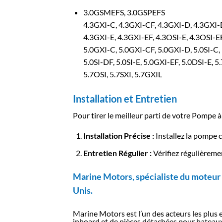
3.0GSMEFS, 3.0GSPEFS
4.3GXI-C, 4.3GXI-CF, 4.3GXI-D, 4.3GXI-D
4.3GXI-E, 4.3GXI-EF, 4.3OSI-E, 4.3OSI-E
5.0GXI-C, 5.0GXI-CF, 5.0GXI-D, 5.0SI-C, 
5.0SI-DF, 5.0SI-E, 5.0GXI-EF, 5.0DSI-E, 5.
5.7OSI, 5.7SXI, 5.7GXIL
Installation et Entretien
Pour tirer le meilleur parti de votre Pompe à 
Installation Précise :
Installez la pompe 
Entretien Régulier :
Vérifiez régulièreme
Marine Motors, spécialiste du moteur 
Unis.
Marine Motors est l’un des acteurs les plus
inboard et de pièces détachées pour bateaux