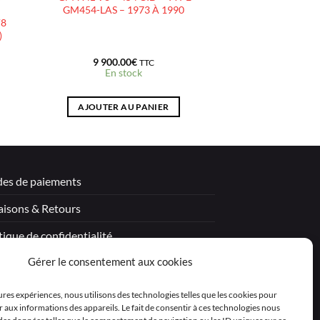
GM454-LAS – 1973 À 1990
V8
)
9 900.00
€
TTC
En stock
AJOUTER AU PANIER
es de paiements
aisons & Retours
tique de confidentialité
Gérer le consentement aux cookies
tions légales
itions générales de vente – Garantie
eures expériences, nous utilisons des technologies telles que les cookies pour
 aux informations des appareils. Le fait de consentir à ces technologies nous
aration de confidentialité (UE)