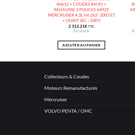
 – GM 7.4L V8 –
84612 + COUDES 84591 +
R
PE GM454-RAS –
REHAUSSE 3 POUCES 64929
V8
RSE -1973 À 1990
MERCRUISER 4.3L V6 262- 2003 ET
+ (JOINT SEC / DRY)
.00
€
2 312.21
€
TTC
TTC
e fournisseur (+3
En stock
E
urs)
 AU PANIER
AJOUTER AU PANIER
Collecteurs & Coudes
Moteurs Remanufacturés
Mercruiser
VOLVO PENTA / OMC