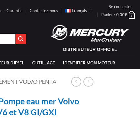
Se connecter
te – Garantie
Contactez-nous
Français
Panier /
0.00
€
0
DISTRIBUTEUR OFFICIEL
TEUR DIESEL
OUTILLAGE
IDENTIFIER MON MOTEUR
EMENT VOLVO PENTA
Pompe eau mer Volvo
V6 et V8 GI/GXI