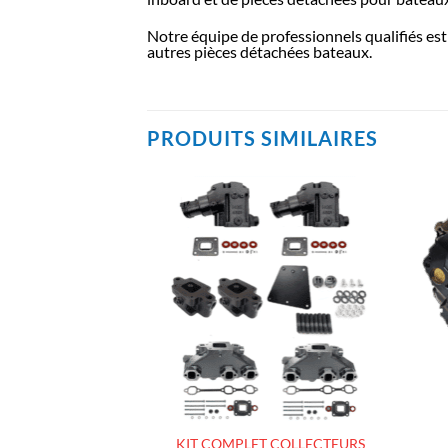
Notre équipe de professionnels qualifiés est
autres pièces détachées bateaux.
PRODUITS SIMILAIRES
AJOUTER
AJOUTER
À LA
À LA
LISTE
LISTE
D’ENVIES
D’ENVIES
R MARIN
KIT COMPLET COLLECTEURS