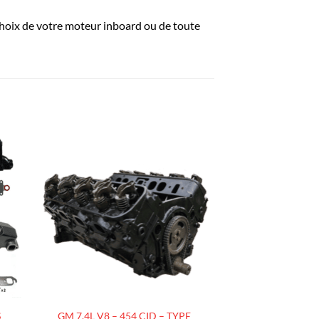
 choix de votre moteur inboard ou de toute
R
AJOUTER
À LA
LISTE
D’ENVIES
S
GM 7.4L V8 – 454 CID – TYPE