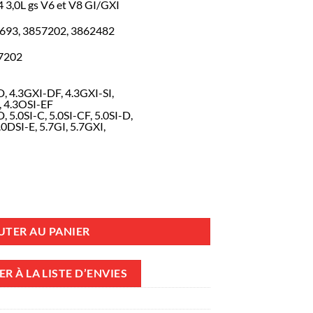
 3,0L gs V6 et V8 GI/GXI
2693, 3857202, 3862482
7202
, 4.3GXI-DF, 4.3GXI-SI,
, 4.3OSI-EF
 5.0SI-C, 5.0SI-CF, 5.0SI-D,
.0DSI-E, 5.7GI, 5.7GXI,
 eau mer Volvo Penta L4 3,0L gs V6 et V8 GI/GXI
UTER AU PANIER
R À LA LISTE D’ENVIES