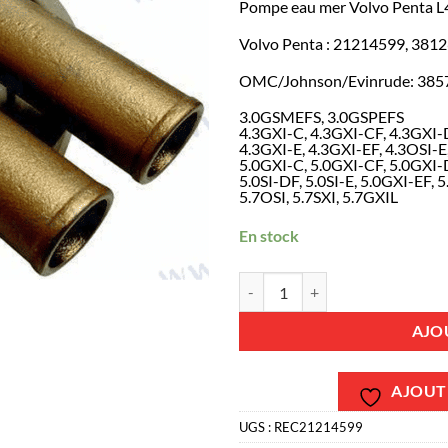
Pompe eau mer Volvo Penta L4
Volvo Penta : 21214599, 381
OMC/Johnson/Evinrude: 385
3.0GSMEFS, 3.0GSPEFS
4.3GXI-C, 4.3GXI-CF, 4.3GXI-D
4.3GXI-E, 4.3GXI-EF, 4.3OSI-E
5.0GXI-C, 5.0GXI-CF, 5.0GXI-D,
5.0SI-DF, 5.0SI-E, 5.0GXI-EF, 5
5.7OSI, 5.7SXI, 5.7GXIL
En stock
quantité de REC21214599 - Pompe
AJO
AJOUTE
UGS :
REC21214599